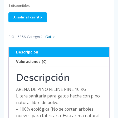
1 disponibles
ARENA
Añadir al carrito
DE
PINO
FELINE
SKU:
6356
Categoría:
Gatos
PINE
10
Descripción
KG
cantidad
Valoraciones (0)
Descripción
ARENA DE PINO FELINE PINE 10 KG
Litera sanitaria para gatos hecha con pino
natural libre de polvo.
– 100% ecológica (No se cortan árboles
nuevos para fabricarla. Esta arena natural