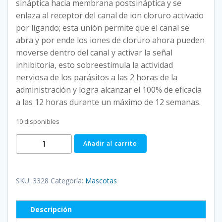
sináptica hacia membrana postsináptica y se
enlaza al receptor del canal de ion cloruro activado
por ligando; esta unión permite que el canal se
abra y por ende los iones de cloruro ahora pueden
moverse dentro del canal y activar la señal
inhibitoria, esto sobreestimula la actividad
nerviosa de los parásitos a las 2 horas de la
administración y logra alcanzar el 100% de eficacia
a las 12 horas durante un máximo de 12 semanas.
10 disponibles
BRAVECTO
Añadir al carrito
4;5-
10
KGR
SKU:
3328
Categoría:
Mascotas
NARANJA
cantidad
Descripción