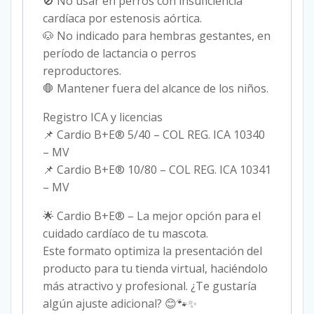
🚫 No usar en perros con insuficiencia
cardíaca por estenosis aórtica.
🐶 No indicado para hembras gestantes, en
período de lactancia o perros
reproductores.
🛑 Mantener fuera del alcance de los niños.
Registro ICA y licencias
📌 Cardio B+E® 5/40 – COL REG. ICA 10340
– MV
📌 Cardio B+E® 10/80 – COL REG. ICA 10341
– MV
🌟 Cardio B+E® – La mejor opción para el
cuidado cardíaco de tu mascota.
Este formato optimiza la presentación del
producto para tu tienda virtual, haciéndolo
más atractivo y profesional. ¿Te gustaría
algún ajuste adicional? 😊🐾✨