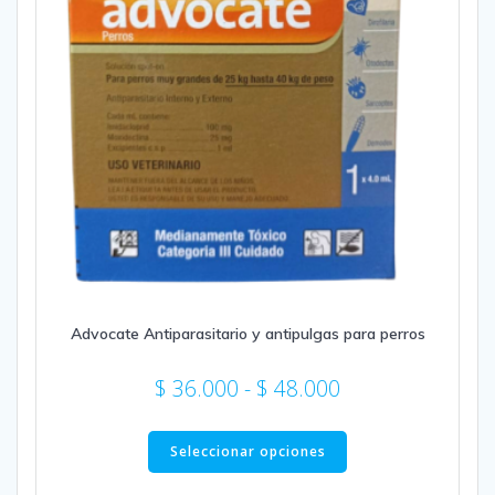
Advocate Antiparasitario y antipulgas para perros
Rango
$
36.000
-
$
48.000
de
Este
precios:
producto
Seleccionar opciones
desde
tiene