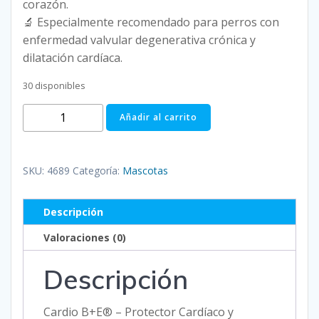
corazón.
🔬 Especialmente recomendado para perros con
enfermedad valvular degenerativa crónica y
dilatación cardíaca.
30 disponibles
CARDIO
Añadir al carrito
B+E
5/40
10-
SKU:
4689
Categoría:
Mascotas
20
KG
Descripción
TABLETA
cantidad
Valoraciones (0)
Descripción
Cardio B+E® – Protector Cardíaco y