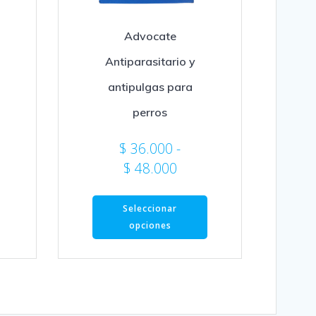
Advocate
Antiparasitario y
antipulgas para
perros
$
36.000
-
Rango
$
48.000
de
Este
precios:
Seleccionar
producto
desde
opciones
tiene
$ 36.000
múltiples
hasta
variantes.
Las
$ 48.000
opciones