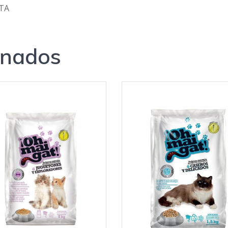
ATA
onados