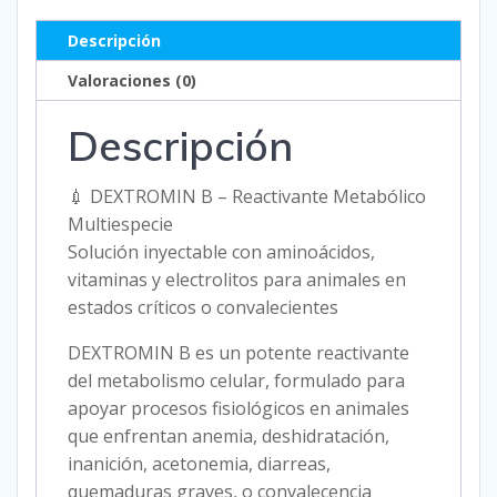
CAJA
Descripción
AMINOACIDOS
+
Valoraciones (0)
VITAMINAS
Descripción
+
ELECTROLITOS
+
💉 DEXTROMIN B – Reactivante Metabólico
DESTROSA
Multiespecie
cantidad
Solución inyectable con aminoácidos,
vitaminas y electrolitos para animales en
estados críticos o convalecientes
DEXTROMIN B es un potente reactivante
del metabolismo celular, formulado para
apoyar procesos fisiológicos en animales
que enfrentan anemia, deshidratación,
inanición, acetonemia, diarreas,
quemaduras graves, o convalecencia