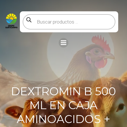
Saltar
al
contenido
Búsqueda
de
productos
DEXTROMIN B 500
ML EN CAJA
AMINOACIDOS +