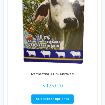
Ivermectina 3.15% Maravedi
$
125.000
Este
producto
Seleccionar opciones
tiene