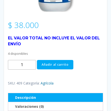
$
38.000
EL VALOR TOTAL NO INCLUYE EL VALOR DEL
ENVÍO
4 disponibles
Herbicida
Añadir al carrito
Estelar
presentación
litro
SKU:
409
Categoría:
Agrícola
cantidad
Descripción
Valoraciones (0)