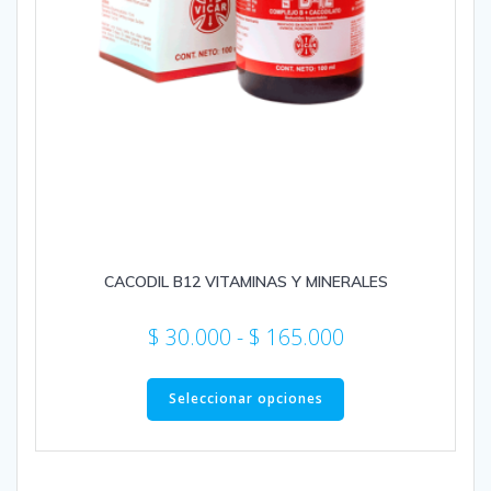
CACODIL B12 VITAMINAS Y MINERALES
Rango
$
30.000
-
$
165.000
de
Este
precios:
producto
Seleccionar opciones
desde
tiene
múltiples
$ 30.000
variantes.
hasta