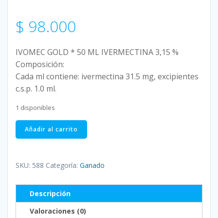
$
98.000
IVOMEC GOLD * 50 ML IVERMECTINA 3,15 %
Composición:
Cada ml contiene: ivermectina 31.5 mg, excipientes
c.s.p. 1.0 ml.
1 disponibles
IVOMEC
Añadir al carrito
GOLD
*
50
SKU:
588
Categoría:
Ganado
ML
IVERMECTINA
Descripción
3,15
%
Valoraciones (0)