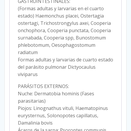
GASTROINTESTINALES:
(Formas adultas y larvarias en el cuarto
estado) Haemonchus placei, Ostertagia
ostertagi, Trichostrongylus axei, Cooperia
onchophora, Cooperia punctata, Cooperia
surnabada, Cooperia spp, Bunostomum
phlebotomum, Oesophagostomum
radiatum
Formas adultas y larvarias de cuarto estado
del parásito pulmonar Dictyocaulus
viviparus
PARÁSITOS EXTERNOS:
Nuche: Dermatobia hominis (Fases
parasitarias)
Piojos: Linognathus vituli, Haematopinus
eurysternus, Solonopotes capillatus,
Damalinia bovis
Ácaros de la sarna: Psoroptes communis