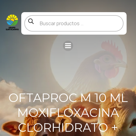
Saltar
al
contenido
Búsqueda
de
productos
OFTAPROC M 10 ML
MOXIFLOXACINA
CLORHIDRATO +