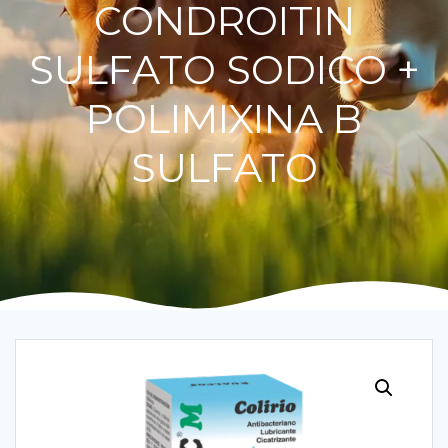
CONDROITIN
SULFATO SODICO +
POLIMIXINA B
SULFATO