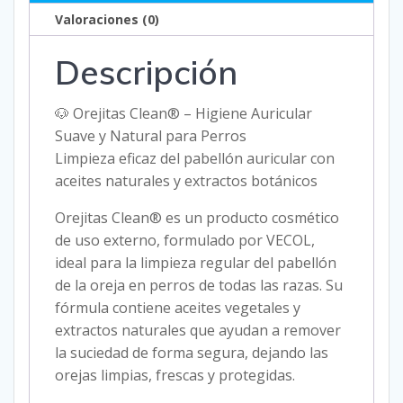
DE
Valoraciones (0)
TE
Descripción
+
ACEITE
DE
🐶 Orejitas Clean® – Higiene Auricular
ALMENDRAS
Suave y Natural para Perros
+
Limpieza eficaz del pabellón auricular con
EXTRACTO
aceites naturales y extractos botánicos
DE
Orejitas Clean® es un producto cosmético
MANZANILLA
de uso externo, formulado por VECOL,
cantidad
ideal para la limpieza regular del pabellón
de la oreja en perros de todas las razas. Su
fórmula contiene aceites vegetales y
extractos naturales que ayudan a remover
la suciedad de forma segura, dejando las
orejas limpias, frescas y protegidas.