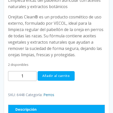
Limpieza eficaz del pabellón auricular con aceites
naturales y extractos botánicos
Orejitas Clean® es un producto cosmético de uso
externo, formulado por VECOL, ideal para la
limpieza regular del pabellón de la oreja en perros
de todas las razas. Su fórmula contiene aceites
vegetales y extractos naturales que ayudan a
remover la suciedad de forma segura, dejando las
orejas limpias, frescas y protegidas.
2 disponibles
OREJITAS
Añadir al carrito
CLEAN
60
ML
SKU:
6448
Categoría:
Perros
ACEITE
DE
Descripción
ARBOL