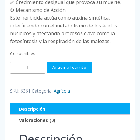
✅ Crecimiento desigual que provoca su muerte.
⚙ Mecanismo de Acción
Este herbicida actúa como auxina sintética,
interfiriendo con el metabolismo de los ácidos
nucleicos y afectando procesos clave como la
fotosíntesis y la respiración de las malezas.
6 disponibles
PASO
Añadir al carrito
LITRO
PICLORAM
240
SKU:
6361
Categoría:
Agrícola
G/L
cantidad
Descripción
Valoraciones (0)
Descripción