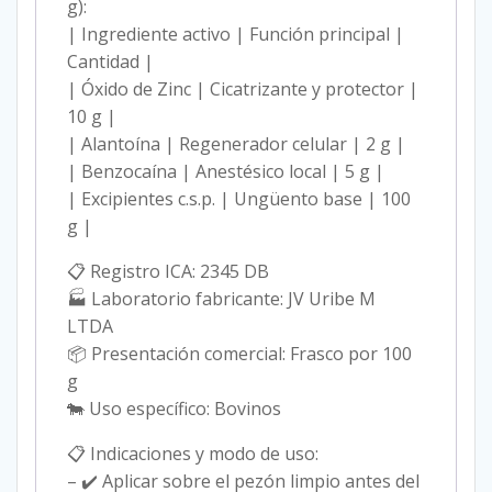
g):
| Ingrediente activo | Función principal |
Cantidad |
| Óxido de Zinc | Cicatrizante y protector |
10 g |
| Alantoína | Regenerador celular | 2 g |
| Benzocaína | Anestésico local | 5 g |
| Excipientes c.s.p. | Ungüento base | 100
g |
📋 Registro ICA: 2345 DB
🏭 Laboratorio fabricante: JV Uribe M
LTDA
📦 Presentación comercial: Frasco por 100
g
🐄 Uso específico: Bovinos
📋 Indicaciones y modo de uso:
– ✔️ Aplicar sobre el pezón limpio antes del