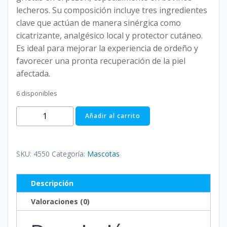
lecheros. Su composición incluye tres ingredientes
clave que actúan de manera sinérgica como
cicatrizante, analgésico local y protector cutáneo.
Es ideal para mejorar la experiencia de ordeño y
favorecer una pronta recuperación de la piel
afectada.
6 disponibles
PEZONIL
Añadir al carrito
20
GRAMOS
ANESTESICA
SKU:
4550
Categoría:
Mascotas
Y
CICATRIZANTE
Descripción
cantidad
Valoraciones (0)