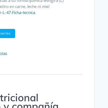
acias a su forma química levógira (L)
tiro en carne, leche ni miel
-L-47-Ficha-tecnica
carrito
otas
ricional
n y compañía