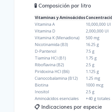
🧪 Composición por litro
Vitaminas y Aminoácidos
Concentraci
Vitamina A
10,000,000 UI
Vitamina D
2,000,000 UI
Vitamina K (Menadiona)
500 mg
Nicotinamida (B3)
16.25 g
D-Pantenol
7.5 g
Tiamina HCl (B1)
1.75 g
Riboflavina (B2)
2.5 g
Piridoxina HCl (B6)
1.125 g
Cianocobalamina (B12)
1.25 mg
Biotina
1000 mcg
Inositol
2.5 g
Aminoácidos esenciales
+40 g totales
📋 Indicaciones por especie