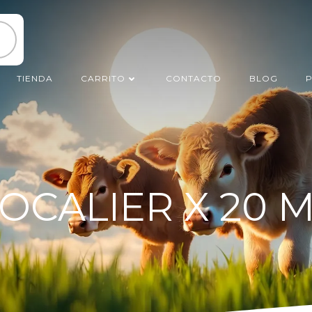
TIENDA
CARRITO
CONTACTO
BLOG
P
CALIER X 20 ML