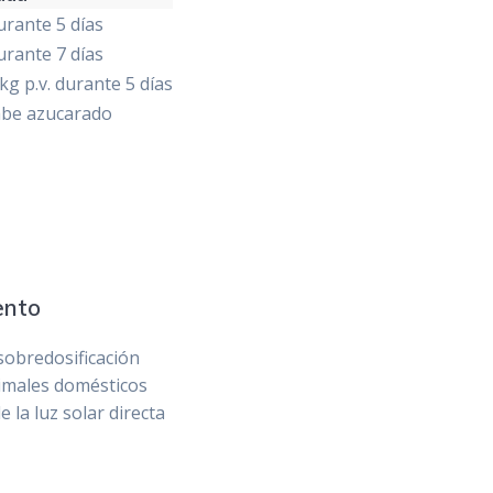
urante 5 días
urante 7 días
kg p.v. durante 5 días
abe azucarado
ento
sobredosificación
nimales domésticos
e la luz solar directa