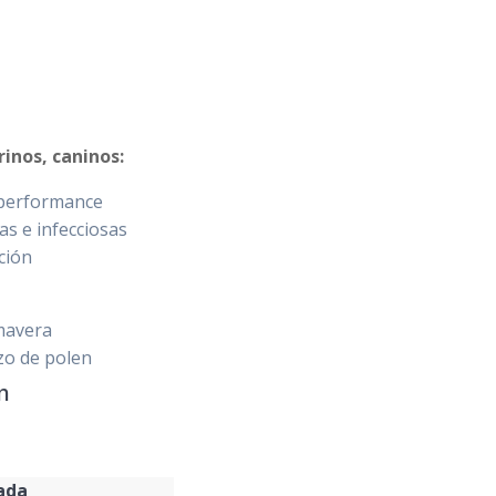
rinos, caninos:
 performance
s e infecciosas
ción
imavera
zo de polen
n
ada