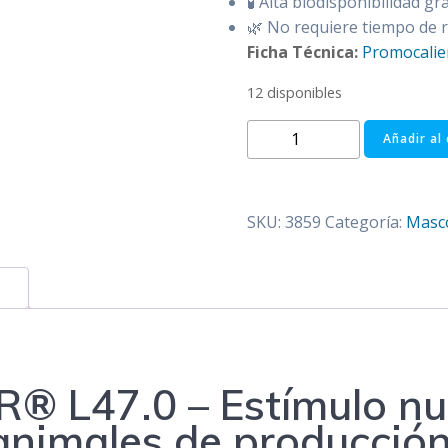
🧪 Alta biodisponibilidad gr
🌿 No requiere tiempo de re
Ficha Técnica:
Promocalier
12 disponibles
PROMOCALIER
Añadir al 
X
20
ML
SKU:
3859
Categoría:
Masc
(IVA)
cantidad
® L47.0 – Estímulo nut
animales de producció