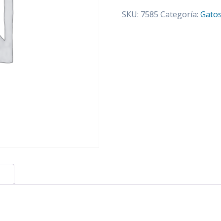
VETERINARY
SKU:
7585
Categoría:
Gato
DIETS
UR
TRATO
URINARY
X
1.5
KILOS
cantidad