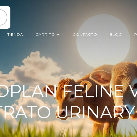
TIENDA
CARRITO
CONTACTO
BLOG
P
OPLAN FELINE 
TRATO URINARY X