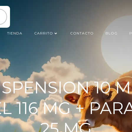
TIENDA
CARRITO
CONTACTO
BLOG
P
SPENSION 10 
L 116 MG + PA
25 MG