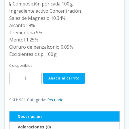
🧪 Composición por cada 100 g
Ingrediente activo Concentración
Sales de Magnesio 10.34%
Alcanfor 9%
Trementina 9%
Mentol 1.25%
Cloruro de benzalconio 0.05%
Excipientes c.s.p. 100 g
6 disponibles
VACOL
Añadir al carrito
POMADA
20
GRAMOS
SKU:
981
Categoría:
Pecuario
cantidad
Descripción
Valoraciones (0)