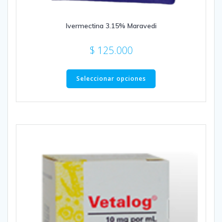
Ivermectina 3.15% Maravedi
$
125.000
Este
producto
Seleccionar opciones
tiene
múltiples
variantes.
Las
opciones
se
pueden
elegir
en
la
página
de
producto