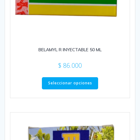
BELAMYL R INYECTABLE 50 ML
$
86.000
Este
producto
Seleccionar opciones
tiene
múltiples
variantes.
Las
opciones
se
pueden
elegir